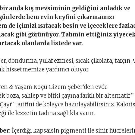
e bir anda kış mevsiminin geldiğini anladık ve
 günlerde hem evin keyfini çıkarmamızı
m de içimizi ısıtacak besin ve içeceklere fazla
lacak gibi görünüyor. Tahmin ettiğiniz yiyece
ırtacak olanlarda listede var.
er, dondurma, yulaf ezmesi, sıcak çikolata, tarçın, 
ıcak hissetmemize yardımcı oluyor.
syen & Yaşam Koçu Gizem Şeber’den evde
k boza, sahlep ve bitki çayına farklı bir alternatif ‘’
Çayı’’ tarifini de kolayca hazırlayabilirsiniz. Kaloris
ği ile lezzetin tadına sağlıkla varın.
ber:
İçerdiği kapsaisin pigmenti ile sinir hücreleri