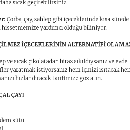
daha sıcak geçirebilirsiniz.
er:
Çorba, çay, sahlep gibi içeceklerinde kısa sürede
k hissetmemize yardımcı olduğu biliniyor.
ÇİLMEZ İÇECEKLERİNİN ALTERNATİFİ OLAMA
lep ve sıcak çikolatadan biraz sıkıldıysanız ve evde
tifler yaratmak istiyorsanız hem içinizi ısıtacak h
nızı hızlandıracak tarifimize göz atın.
ÇAL ÇAYI
adem sütü
al