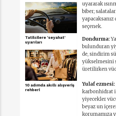
uyararak ısınm
biber; salatala
yapacaksanız d
seçenek.
Tatilcilere 'seyahat'
Dondurma:
Ya
uyarıları
bulunduran yiye
de, sindirim sü
yükselmesini s
üretilirken vücu
Yulaf ezmesi:
10 adımda akıllı alışveriş
rehberi
karbonhidrat i
yiyecekler vüc
beyaz un içere
korumamıza ya