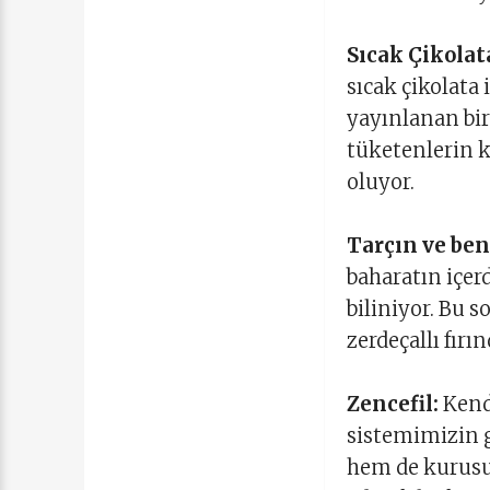
Sıcak Çikolat
sıcak çikolata 
yayınlanan bir
tüketenlerin k
oluyor.
Tarçın ve ben
baharatın içerd
biliniyor. Bu s
zerdeçallı fırı
Zencefil:
Kend
sistemimizin 
hem de kurusu t