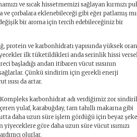
amızı ve sıcak hissetmemizi sağlayan kırmızı pu
ra ve çorbalara eklenebileceği gibi eğer patlamış mı
eğişik bir aroma için tercih edebileceğiniz bir
ğ, protein ve karbonhidratı yapısında yüksek ora
cekler ilk tüketildikleri anda serinlik hissi verse
reci başladığı andan itibaren vücut ısısının
ağlarlar. Çünkü sindirim için gerekli enerji
t ısısı da artar.
Kompleks karbonhidrat adı verdiğimiz zor sindiri
çeren yulaf, karabuğday, tam tahıllı makarna gibi
utta daha uzun süre işlem gördüğü için beyaz şeke
n yiyeceklere göre daha uzun süre vücut ısımızı
rdımcı olurlar.