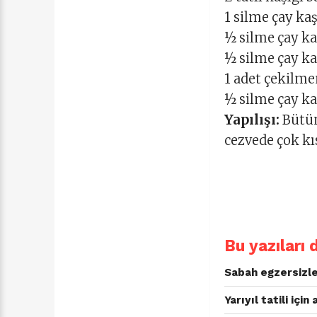
1 silme çay kaş
½ silme çay ka
½ silme çay kaş
1 adet çekilme
½ silme çay ka
Yapılışı:
Bütün
cezvede çok kı
Bu yazıları 
Sabah egzersizle
Yarıyıl tatili için