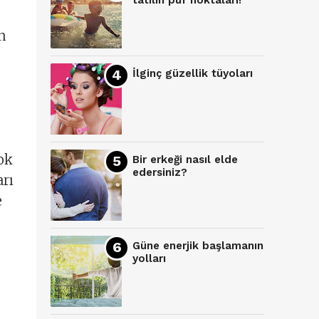
tatilin püf noktaları!
n
İlginç güzellik tüyoları
çok
Bir erkeği nasıl elde
edersiniz?
arı
e
Güne enerjik başlamanın
yolları