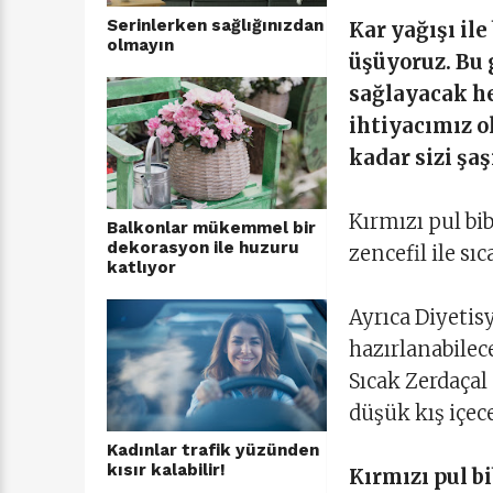
Serinlerken sağlığınızdan
Kar yağışı il
olmayın
üşüyoruz. Bu
sağlayacak he
ihtiyacımız o
kadar sizi şaş
Kırmızı pul bib
Balkonlar mükemmel bir
dekorasyon ile huzuru
zencefil ile s
katlıyor
Ayrıca Diyeti
hazırlanabilece
Sıcak Zerdaçal 
düşük kış içece
Kadınlar trafik yüzünden
kısır kalabilir!
Kırmızı pul bi