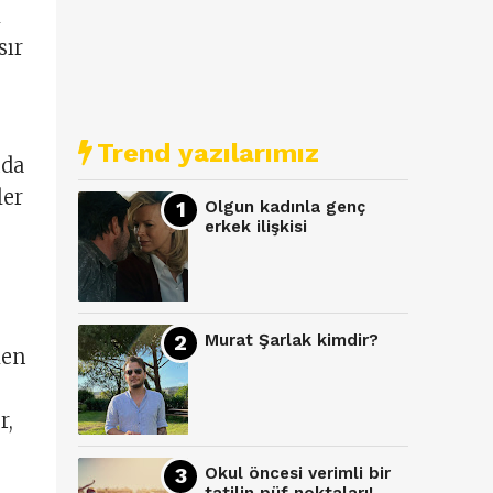
l
sır
Trend yazılarımız
nda
ler
Olgun kadınla genç
erkek ilişkisi
Murat Şarlak kimdir?
len
r,
Okul öncesi verimli bir