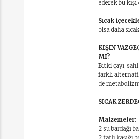
ederek bu kışı 
Sıcak içecekl
olsa daha sıca
KIŞIN VAZGE
MI?
Bitki çayı, sah
farklı alterna
de metabolizma
SICAK ZERDE
Malzemeler:
2 su bardağı b
2 tatlı kaşığı b