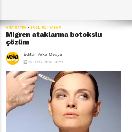
ANA SAYFA
›
SAĞLIKLI YAŞAM
Migren ataklarına botokslu
çözüm
Editör
Veka Medya
15 Ocak 2016 Cuma