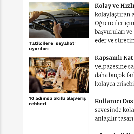
Kolay ve Hızl
kolaylaştıran 
Öğrenciler için
başvuruları ve
eder ve sürecin
Tatilcilere 'seyahat'
uyarıları
Kapsamlı Kate
yelpazesine sah
daha birçok far
kolayca erişebi
10 adımda akıllı alışveriş
Kullanıcı Dos
rehberi
sayesinde kolay
anlaşılır tasarı