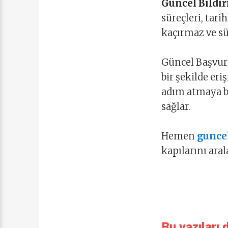
Güncel Bildir
süreçleri, tari
kaçırmaz ve sü
Güncel Başvuru 
bir şekilde er
adım atmaya b
sağlar.
Hemen
gunce
kapılarını aral
Bu yazıları 