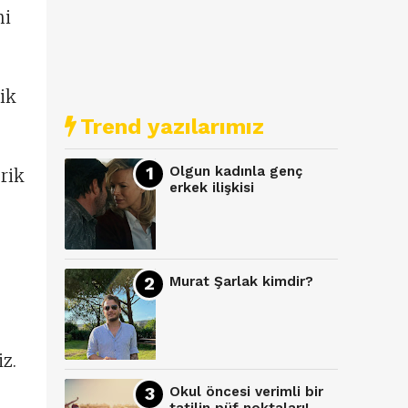
ni
lik
Trend yazılarımız
Olgun kadınla genç
erik
erkek ilişkisi
Murat Şarlak kimdir?
iz.
Okul öncesi verimli bir