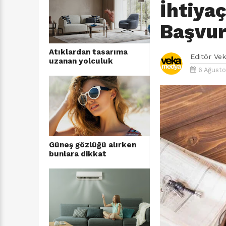
İhtiyaç
Başvur
Atıklardan tasarıma
Editör
Ve
uzanan yolculuk
6 Ağusto
Güneş gözlüğü alırken
bunlara dikkat