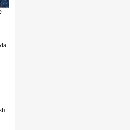
e
zda
zlı