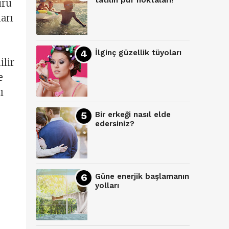
tatilin püf noktaları!
uru
ları
İlginç güzellik tüyoları
ilir
e
ı
Bir erkeği nasıl elde
edersiniz?
Güne enerjik başlamanın
yolları