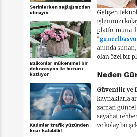
Serinlerken sağlığınızdan
Gelişen teknol
olmayın
işlerimizi kol
platformuna ih
"
guncelbasvu
anında sunan, 
olan özel bir p
Balkonlar mükemmel bir
dekorasyon ile huzuru
Neden Gün
katlıyor
Güvenilir ve 
kaynaklarla ar
zaman güncel ve
seyahat rehber
ve kolay bir şe
Kadınlar trafik yüzünden
kısır kalabilir!