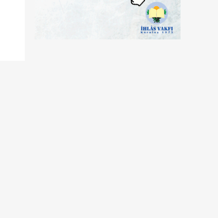
ğımıza söz veriyoruz. *Net Dergim sitesi*