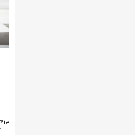
3’te
l