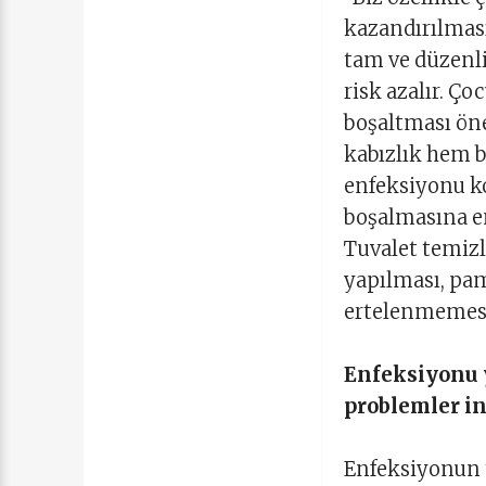
kazandırılması
tam ve düzenli
risk azalır. Ço
boşaltması öne
kabızlık hem b
enfeksiyonu ko
boşalmasına en
Tuvalet temizl
yapılması, pam
ertelenmemesi 
Enfeksiyonu y
problemler i
Enfeksiyonun t