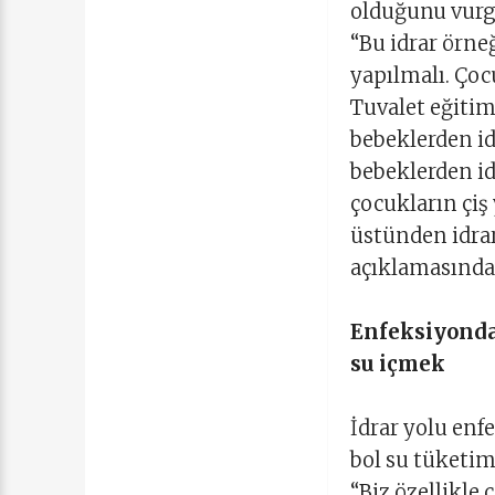
olduğunu vurgu
“Bu idrar örne
yapılmalı. Çoc
Tuvalet eğiti
bebeklerden id
bebeklerden idr
çocukların çiş 
üstünden idrar
açıklamasında
Enfeksiyonda
su içmek
İdrar yolu en
bol su tüketim
“Biz özellikle 