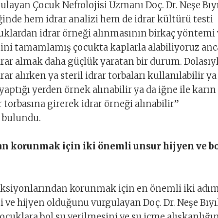
layan Çocuk Nefrolojisi Uzmanı Doç. Dr. Neşe Bıyı
ğinde hem idrar analizi hem de idrar kültürü testi
uklardan idrar örneği alınmasının birkaç yöntemi 
mini tamamlamış çocukta kaplarla alabiliyoruz an
rar almak daha güçlük yaratan bir durum. Dolasıy
ar alırken ya steril idrar torbaları kullanılabilir ya
yaptığı yerden örnek alınabilir ya da iğne ile karın
 torbasına girerek idrar örneği alınabilir”
 bulundu.
n korunmak için iki önemli unsur hijyen ve bo
feksiyonlarından korunmak için en önemli iki adı
i ve hijyen olduğunu vurgulayan Doç. Dr. Neşe Bıyık
çocuklara bol su verilmesini ve su içme alışkanlığı