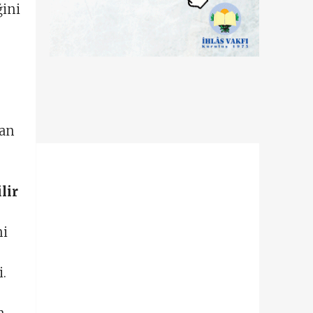
ğini
man
lir
ni
.