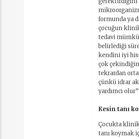
gerektirdiğini
mikroorganizm
formunda ya da
çocuğun klini
tedavi mümkün
belirlediği sür
kendini iyi hi
çok çekindiğim
tekrardan orta
çünkü idrar ak
yardımcı olur”
Kesin tanı ko
Çocukta klinik
tanı koymak iç