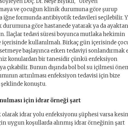
 söyleyen Doç. Dr. Neşe Bıyıklı, “Üreyen
aya ve çocuğun klinik durumuna göre şurup
 iğne formunda antibiyotik tedavileri seçilebilir. 
k durumuna göre hastanede yatarak ya da ayakta
. İlaçlar tedavi süresi boyunca mutlaka hekimin
e içerisinde kullanılmalı. Birkaç gün içerisinde ço
ssetmeye başlayınca erken tedaviyi sonlandırmak 
iz konulardan bir tanesidir çünkü enfeksiyon
ya çıkabilir. Bunun dışında bol bol su içilmesi öne
ımının artırılması enfeksiyon tedavisi için bize
 şeklinde konuştu.
nulması için idrar örneği şart
 olarak idrar yolu enfeksiyonu şüphesi varsa kesi
in uygun koşullarda alınmış idrar örneğinin şart