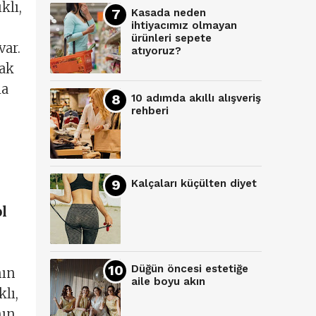
klı,
Kasada neden
ihtiyacımız olmayan
ürünleri sepete
var.
atıyoruz?
cak
la
10 adımda akıllı alışveriş
rehberi
Kalçaları küçülten diyet
l
Düğün öncesi estetiğe
mın
aile boyu akın
lı,
nın