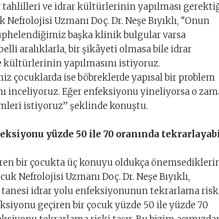
 tahlilleri ve idrar kültürlerinin yapılması gerekti
 Nefrolojisi Uzmanı Doç. Dr. Neşe Bıyıklı, “Onun
üphelendiğimiz başka klinik bulgular varsa
elli aralıklarla, bir şikâyeti olmasa bile idrar
e kültürlerinin yapılmasını istiyoruz.
z çocuklarda ise böbreklerde yapısal bir problem
ı inceliyoruz. Eğer enfeksiyonu yineliyorsa o za
lmleri istiyoruz” şeklinde konuştu.
feksiyonu yüzde 50 ile 70 oranında tekrarlayabi
iren bir çocukta üç konuyu oldukça önemsedikleri
cuk Nefrolojisi Uzmanı Doç. Dr. Neşe Bıyıklı,
 tanesi idrar yolu enfeksiyonunun tekrarlama riski
eksiyonu geçiren bir çocuk yüzde 50 ile yüzde 70