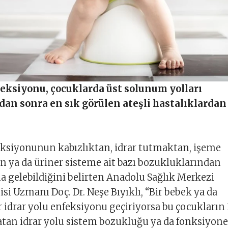
feksiyonu, çocuklarda üst solunum yolları
dan sonra en sık görülen ateşli hastalıklardan
eksiyonunun kabızlıktan, idrar tutmaktan, işeme
 ya da üriner sisteme ait bazı bozukluklarından
 gelebildiğini belirten Anadolu Sağlık Merkezi
si Uzmanı Doç. Dr. Neşe Bıyıklı, “Bir bebek ya da
r idrar yolu enfeksiyonu geçiriyorsa bu çocukların 
yatan idrar yolu sistem bozukluğu ya da fonksiyone