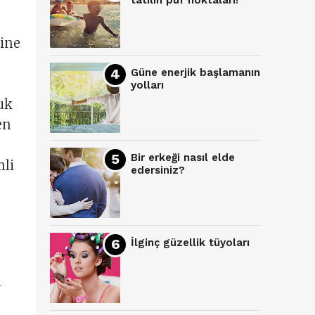
tatilin püf noktaları!
Yine
n
Güne enerjik başlamanın
yolları
cuk
en
Bir erkeği nasıl elde
mli
edersiniz?
İlginç güzellik tüyoları
n