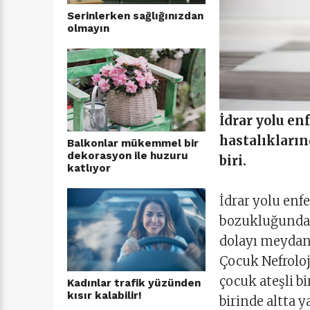
Serinlerken sağlığınızdan
olmayın
İdrar yolu en
hastalıkların
Balkonlar mükemmel bir
dekorasyon ile huzuru
biri.
katlıyor
İdrar yolu enf
bozukluğundan
dolayı meydana
Çocuk Nefroloji
çocuk ateşli bi
Kadınlar trafik yüzünden
kısır kalabilir!
birinde altta 