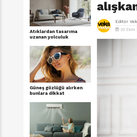
alışkan
Editör
Ve
30 Ekim 
Atıklardan tasarıma
uzanan yolculuk
Güneş gözlüğü alırken
bunlara dikkat