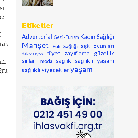
sı
se
Etiketler
ü
Advertorial
Kadın Sağlığı
Gezi -Turizm
Manşet
arak
aşk oyunları
Ruh Sağlığı
diyet zayıflama
güzellik
dekorasyon
sırları
sağlık
sağlıklı yaşam
moda
li.
yaşam
sağlıklı yiyecekler
ğru