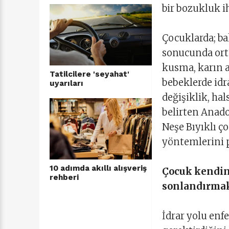
bir bozukluk ih
Çocuklarda; ba
sonucunda orta
kusma, karın a
Tatilcilere 'seyahat'
bebeklerde id
uyarıları
değişiklik, ha
belirten Anado
Neşe Bıyıklı ç
yöntemlerini p
10 adımda akıllı alışveriş
Çocuk kendini
rehberi
sonlandırmak 
İdrar yolu enf