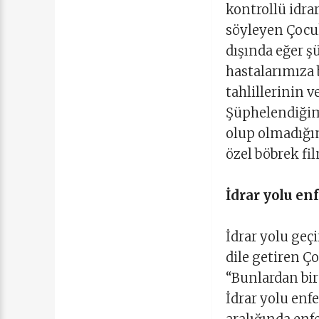
kontrollü idrar
söyleyen Çocuk
dışında eğer ş
hastalarımıza b
tahlillerinin v
Şüphelendiğimi
olup olmadığın
özel böbrek fi
İdrar yolu en
İdrar yolu geç
dile getiren Ço
“Bunlardan bir
İdrar yolu enf