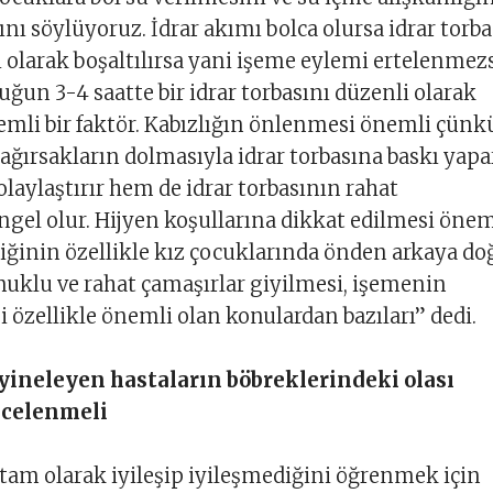
nı söylüyoruz. İdrar akımı bolca olursa idrar torba
 olarak boşaltılırsa yani işeme eylemi ertelenmez
cuğun 3-4 saatte bir idrar torbasını düzenli olarak
mli bir faktör. Kabızlığın önlenmesi önemli çünk
ağırsakların dolmasıyla idrar torbasına baskı yap
laylaştırır hem de idrar torbasının rahat
gel olur. Hijyen koşullarına dikkat edilmesi önem
iğinin özellikle kız çocuklarında önden arkaya do
uklu ve rahat çamaşırlar giyilmesi, işemenin
özellikle önemli olan konulardan bazıları” dedi.
ineleyen hastaların böbreklerindeki olası
ncelenmeli
am olarak iyileşip iyileşmediğini öğrenmek için